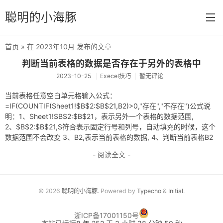
聪明的小海豚
首页
» 在 2023年10月 发布的文章
首页
判断当前表格的数据是否存在于另外的表格中
2023-10-25
Execel技巧
暂无评论
分类
当前表格任意空白单元格输入公式：
默认分类
=IF(COUNTIF(Sheet1!$B$2:$B$21,B2)>0,"存在","不存在")公式说
明：1、Sheet1!$B$2:$B$21，表示另外一个表格的数据范围,
速算技巧
2、$B$2:$B$21,$符合表示固定行号和列号，自动填充的时候，这个
公务员考试
数据范围不会改变 3、B2,表示当前表格的数据, 4、判断当前表格B2
- 阅读全文 -
消防设施操作员
冲浪技术
© 2026
聪明的小海豚
. Powered by
Typecho
&
Initial
.
Execel技巧
浙ICP备17001150号
技能操作