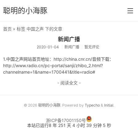
聪明的小海豚
首页
» 标签 中国之声 下的文章
首页
新闻广播
2020-01-04
新闻广播
暂无评论
分类
1.中国之声网站首页地址：http://china.cnr.cn/音频下载：
默认分类
http://www.radio.cn/pc-portal/sanji/zhibo_2.html?
channelname=1&name=1700441&title=radio#
速算技巧
- 阅读全文 -
公务员考试
消防设施操作员
© 2026
聪明的小海豚
. Powered by
Typecho
&
Initial
.
冲浪技术
浙ICP备17001150号
Execel技巧
本站已运行8 年 251 天 4 小时 39 分钟 5 秒
技能操作