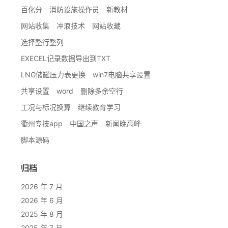
百化分
消防设施操作员
新教材
网站收集
冲浪技术
网站收藏
选择整行整列
EXECEL记录数据导出到TXT
LNG储罐压力表更换
win7电脑共享设置
共享设置
word
删除多余空行
工况与标况换算
继续教育学习
衢州专技app
中国之声
新闻晚高峰
脚本源码
归档
2026 年 7 月
2026 年 6 月
2025 年 8 月
2025 年 7 月