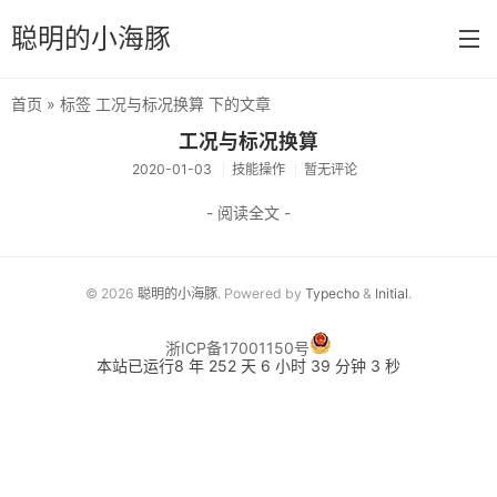
聪明的小海豚
首页
» 标签 工况与标况换算 下的文章
首页
工况与标况换算
2020-01-03
技能操作
暂无评论
分类
- 阅读全文 -
默认分类
速算技巧
© 2026
聪明的小海豚
. Powered by
Typecho
&
Initial
.
公务员考试
浙ICP备17001150号
消防设施操作员
本站已运行8 年 252 天 6 小时 39 分钟 3 秒
冲浪技术
Execel技巧
技能操作