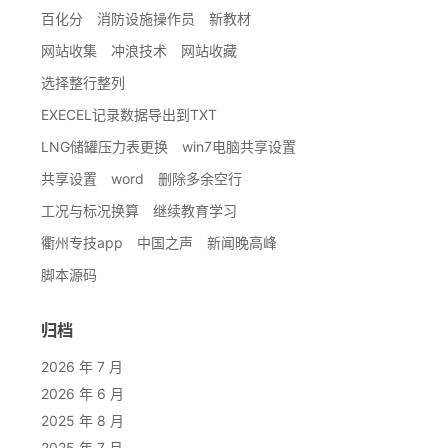
百化分
消防设施操作员
新教材
网站收集
冲浪技术
网站收藏
选择整行整列
EXECEL记录数据导出到TXT
LNG储罐压力表更换
win7电脑共享设置
共享设置
word
删除多余空行
工况与标况换算
继续教育学习
衢州专技app
中国之声
新闻晚高峰
脚本源码
归档
2026 年 7 月
2026 年 6 月
2025 年 8 月
2025 年 7 月