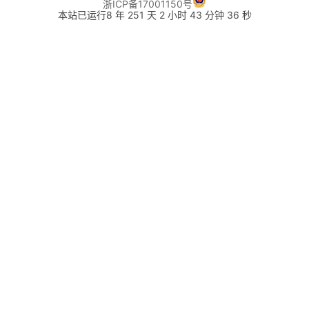
浙ICP备17001150号
本站已运行8 年 251 天 2 小时 43 分钟 36 秒
办公技巧
继续教育
新闻广播
大学专业
证书查询
编程技术
技能补贴
人社局
数学计算
应急管理
燃气专项