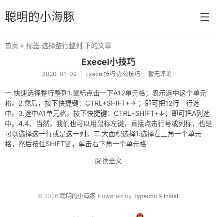
聪明的小海豚
首页
» 标签 选择整行整列 下的文章
首页
Execel小技巧
2020-01-02
Execel技巧,办公技巧
暂无评论
分类
一.快速选择整行整列1.鼠标点击一下A12单元格；表示选中这个单元
默认分类
格。2.然后，按下快捷键：CTRL+SHIFT+→ ；即可把12行一行选
中。3.选中A1单元格，按下快捷键：CTRL+SHIFT+↓；即可把A列选
速算技巧
中。4.4、当然，我们也可以用鼠标左键，直接点击行号或列标，也是
公务员考试
可以选择这一行或是这一列。二.大面积选择1.选择左上角一个单元
格，然后按住SHIFT键，单击右下角一个单元格
消防设施操作员
- 阅读全文 -
冲浪技术
Execel技巧
© 2026
聪明的小海豚
. Powered by
Typecho
&
Initial
.
技能操作